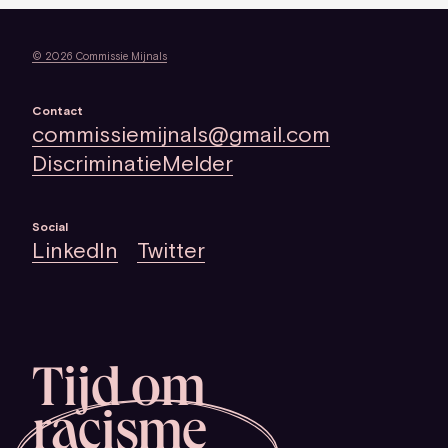
© 2026 Commissie Mijnals
Contact
commissiemijnals@gmail.com
DiscriminatieMelder
Social
LinkedIn
Twitter
Tijd om
racisme