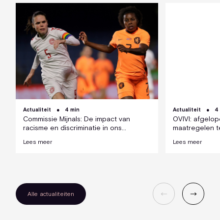
Actualiteit
4 min
Actualiteit
4
Commissie Mijnals: De impact van
OVIVI: afgelope
racisme en discriminatie in ons
maatregelen te
voetbal; Clarence Seedorf heeft
het voetbal
Lees meer
Lees meer
gelijk.
Alle actualiteiten