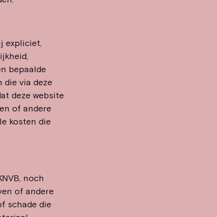
 expliciet,
jkheid,
een bepaalde
 die via deze
 dat deze website
sen of andere
le kosten die
 KNVB, noch
ven of andere
f schade die