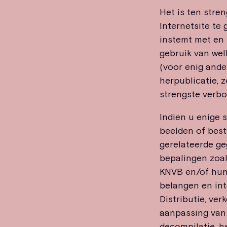
Het is ten stre
Internetsite te
instemt met en 
gebruik van wel
(voor enig ander
herpublicatie, 
strengste verb
Indien u enige s
beelden of best
gerelateerde ge
bepalingen zoal
KNVB en/of hun 
belangen en int
Distributie, ve
aanpassing van 
decompilatie, h