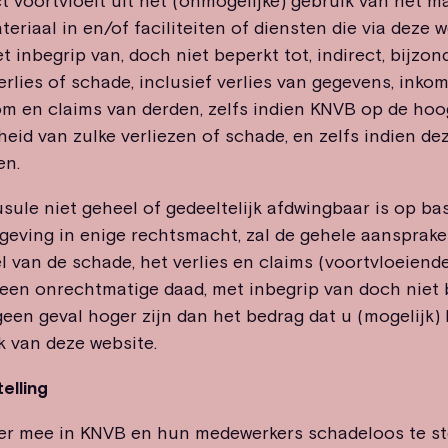
ct voortvloeit uit het (onmogelijke) gebruik van het ma
teriaal in en/of faciliteiten of diensten die via deze
inbegrip van, doch niet beperkt tot, indirect, bijzon
rlies of schade, inclusief verlies van gegevens, inkom
m en claims van derden, zelfs indien KNVB op de hoog
eid van zulke verliezen of schade, en zelfs indien dez
en.
sule niet geheel of gedeeltelijk afdwingbaar is op ba
geving in enige rechtsmacht, zal de gehele aansprakel
 van de schade, het verlies en claims (voortvloeiende
t een onrechtmatige daad, met inbegrip van doch niet 
 geen geval hoger zijn dan het bedrag dat u (mogelijk)
k van deze website.
elling
 er mee in KNVB en hun medewerkers schadeloos te st