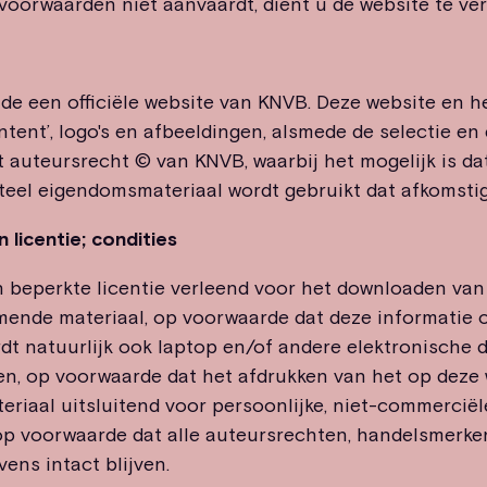
voorwaarden niet aanvaardt, dient u de website te ver
 de een officiële website van KNVB. Deze website en h
ontent’, logo's en afbeeldingen, alsmede de selectie e
t auteursrecht © van KNVB, waarbij het mogelijk is da
teel eigendomsmateriaal wordt gebruikt dat afkomstig
 licentie; condities
 beperkte licentie verleend voor het downloaden van
ende materiaal, op voorwaarde dat deze informatie 
t natuurlijk ook laptop en/of andere elektronische 
n, op voorwaarde dat het afdrukken van het op deze 
iaal uitsluitend voor persoonlijke, niet-commerciël
op voorwaarde dat alle auteursrechten, handelsmerke
ns intact blijven.