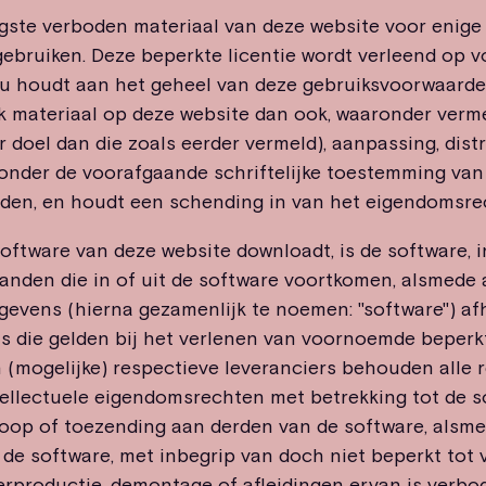
ngste verboden materiaal van deze website voor enige
 gebruiken. Deze beperkte licentie wordt verleend op 
u houdt aan het geheel van deze gebruiksvoorwaarden
k materiaal op deze website dan ook, waaronder verm
 doel dan die zoals eerder vermeld), aanpassing, distr
zonder de voorafgaande schriftelijke toestemming van
oden, en houdt een schending in van het eigendomsre
oftware van deze website downloadt, is de software, in
anden die in of uit de software voortkomen, alsmede
gevens (hierna gezamenlijk te noemen: "software") afh
s die gelden bij het verlenen van voornoemde beperkte
(mogelijke) respectieve leveranciers behouden alle re
ellectuele eigendomsrechten met betrekking tot de s
rkoop of toezending aan derden van de software, alsme
de software, met inbegrip van doch niet beperkt tot v
erproductie, demontage of afleidingen ervan is verbo