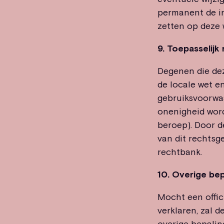
permanent de in
zetten op deze 
9. Toepasselijk 
Degenen die de
de locale wet e
gebruiksvoorwaa
onenigheid word
beroep). Door d
van dit rechtsg
rechtbank.
10. Overige be
Mocht een offic
verklaren, zal d
overige bepali