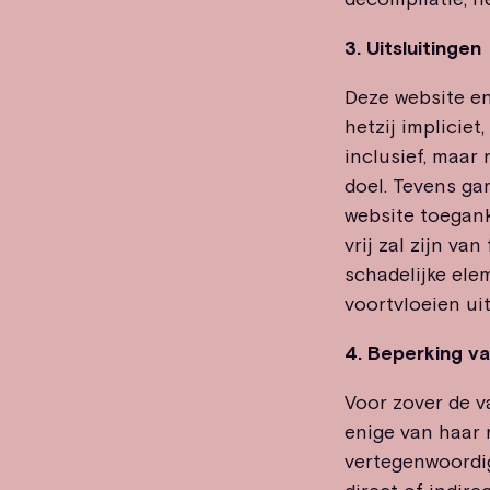
3. Uitsluitingen
Deze website en
hetzij implicie
inclusief, maar
doel. Tevens gar
website toeganke
vrij zal zijn va
schadelijke ele
voortvloeien ui
4. Beperking va
Voor zover de v
enige van haar 
vertegenwoordig