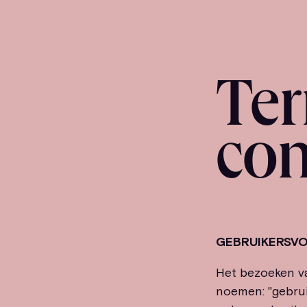
Te
con
GEBRUIKERSV
Het bezoeken va
noemen: "gebrui