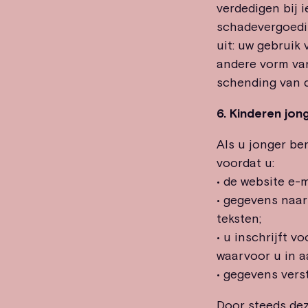
verdedigen bij i
schadevergoedin
uit: uw gebruik 
andere vorm van
schending van 
6. Kinderen jong
Als u jonger be
voordat u:
• de website e-m
• gegevens naar
teksten;
• u inschrijft v
waarvoor u in a
• gegevens vers
Door steeds dez