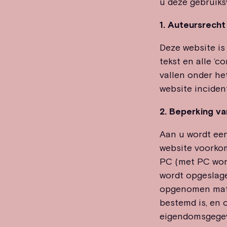
u deze gebruiks
1. Auteursrecht
Deze website is
tekst en alle ‘c
vallen onder he
website inciden
2. Beperking van
Aan u wordt een
website voorkom
PC (met PC word
wordt opgeslage
opgenomen mater
bestemd is, en 
eigendomsgegeve