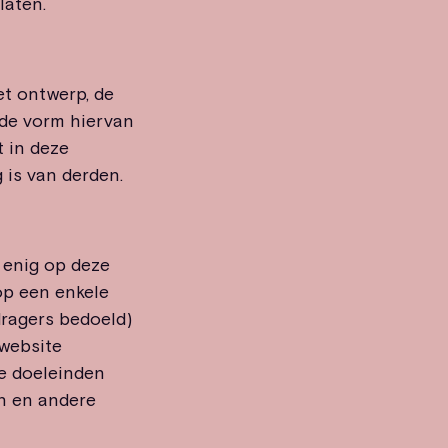
laten.
et ontwerp, de
n de vorm hiervan
t in deze
 is van derden.
 enig op deze
op een enkele
dragers bedoeld)
website
e doeleinden
n en andere