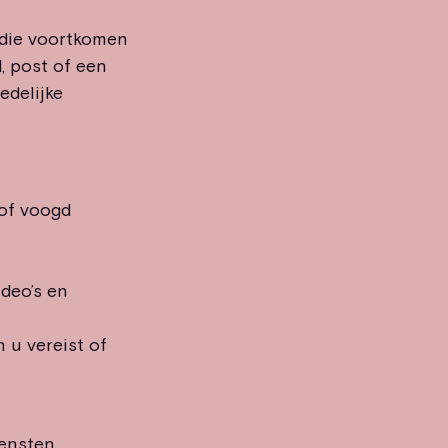
 die voortkomen
d, post of een
edelijke
 of voogd
ideo’s en
n u vereist of
ensten,