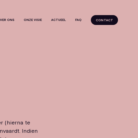
VER ONS
ONZE VISIE
ACTUEEL
FAQ
CONTACT
r (hierna te
nvaardt. Indien