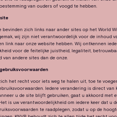
toestemming van ouders of voogd te hebben.
site
 bevinden zich links naar ander sites op het World Wi
emak, wij zijn niet verantwoordelijk voor de inhoud va
een link naar onze website hebben. Wij ontkennen iede
heid voor de feitelijke juistheid, legaliteit, betrouwb
d van andere sites dan de onze.
n gebruiksvoorwaarden
ch het recht voor iets weg te halen uit, toe te voege
gebruiksvoorwaarden. Iedere verandering is direct van 
anneer u de site blijft gebruiken, gaat u akkoord met 
Het is uw verantwoordelijkheid om iedere keer dat u d
ruiksvoorwaarden te raadplegen, zodat u op de hoogte
ingen. KNVB behoudt zich te allen tijde het recht voor