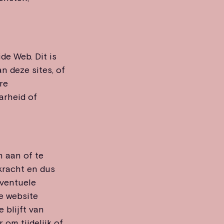
de Web. Dit is
n deze sites, of
re
aarheid of
n aan of te
kracht en dus
eventuele
e website
 blijft van
 om tijdelijk of