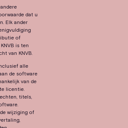
 andere
voorwaarde dat u
. Elk ander
enigvuldiging
ibutie of
 KNVB is ten
cht van KNVB.
clusief alle
 aan de software
ankelijk van de
 licentie.
chten, titels,
oftware.
de wijziging of
ertaling,
den.