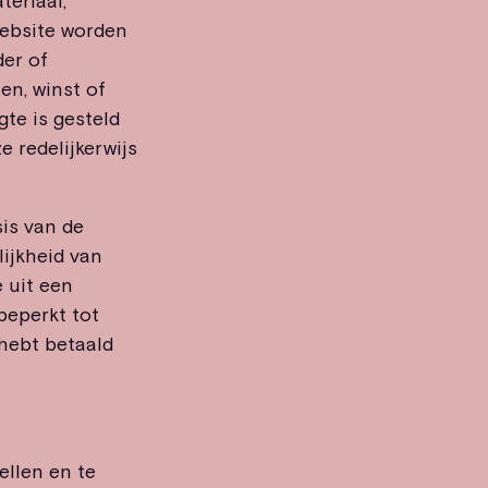
teriaal,
 website worden
der of
en, winst of
te is gesteld
e redelijkerwijs
sis van de
ijkheid van
 uit een
beperkt tot
 hebt betaald
ellen en te