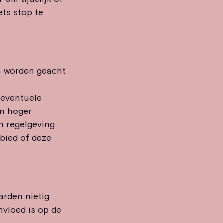
ets stop te
n worden geacht
 eventuele
in hoger
n regelgeving
ebied of deze
arden nietig
nvloed is op de