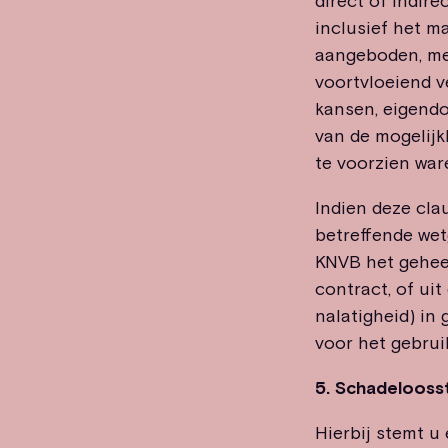
direct of indire
inclusief het ma
aangeboden, met 
voortvloeiend ve
kansen, eigendo
van de mogelijkh
te voorzien war
Indien deze clau
betreffende wet
KNVB het geheel
contract, of ui
nalatigheid) in
voor het gebrui
5. Schadeloosst
Hierbij stemt u