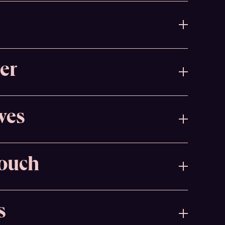
er
wes
ouch
s