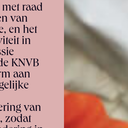
n met raad
den van
e, en het
teit in
sie
s de KNVB
orm aan
gelijke
ering van
, zodat