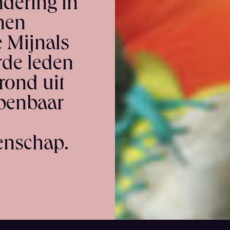
dering in
nen
 Mijnals
rde leden
rond uit
openbaar
tenschap.