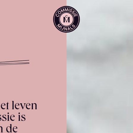
O
et leven
ie is
n de