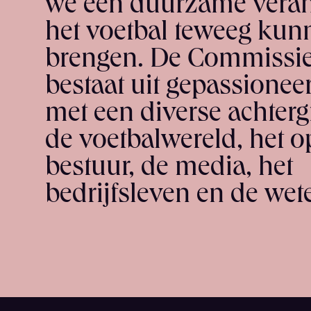
we een duurzame veran
het voetbal teweeg kun
brengen. De Commissie
bestaat uit gepassionee
met een diverse achterg
de voetbalwereld, het 
bestuur, de media, het
bedrijfsleven en de we