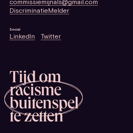
commissiemijnals@gmail.com
DiscriminatieMelder
Social
LinkedIn
Twitter
Tijd om
racisme
buitenspel
te zetten